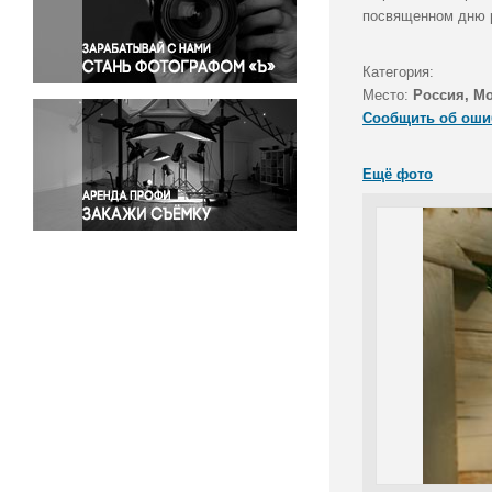
Правосудие
посвященном дню 
Происшествия и конфликты
Религия
Категория:
Место:
Россия, М
Светская жизнь
Сообщить об оши
Спорт
Экология
Ещё фото
Экономика и бизнес