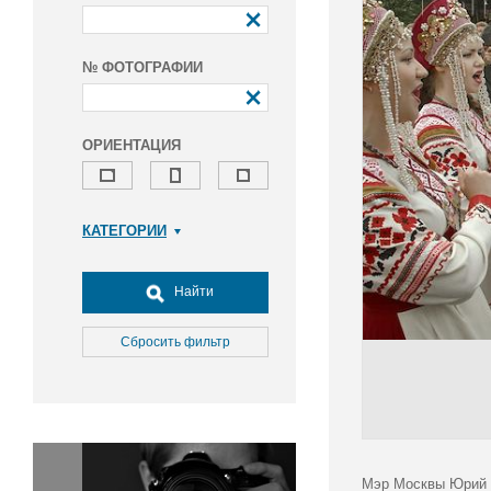
№ ФОТОГРАФИИ
ОРИЕНТАЦИЯ
КАТЕГОРИИ
Армия и ВПК
Досуг, туризм и отдых
Найти
Культура
Медицина
Сбросить фильтр
Наука
Образование
Общество
Окружающая среда
Политика
Мэр Москвы Юрий Л