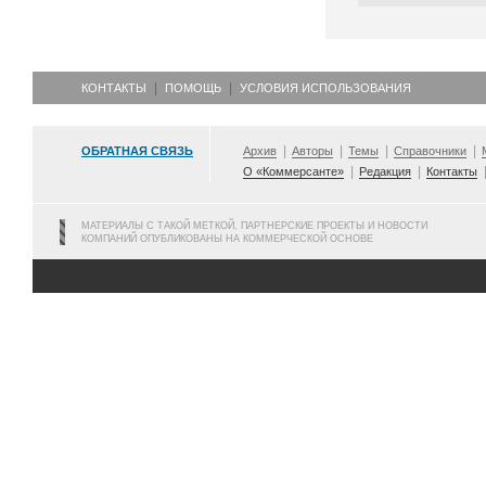
КОНТАКТЫ
ПОМОЩЬ
УСЛОВИЯ ИСПОЛЬЗОВАНИЯ
ОБРАТНАЯ СВЯЗЬ
Архив
Авторы
Темы
Справочники
О «Коммерсанте»
Редакция
Контакты
МАТЕРИАЛЫ С ТАКОЙ МЕТКОЙ, ПАРТНЕРСКИЕ ПРОЕКТЫ И НОВОСТИ
КОМПАНИЙ ОПУБЛИКОВАНЫ НА КОММЕРЧЕСКОЙ ОСНОВЕ