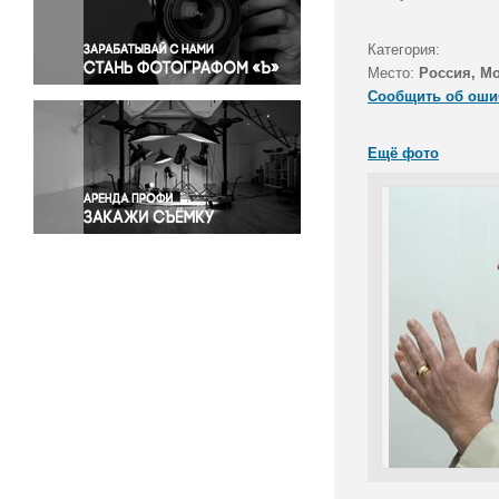
Правосудие
Происшествия и конфликты
Категория:
Религия
Место:
Россия, М
Сообщить об оши
Светская жизнь
Спорт
Ещё фото
Экология
Экономика и бизнес