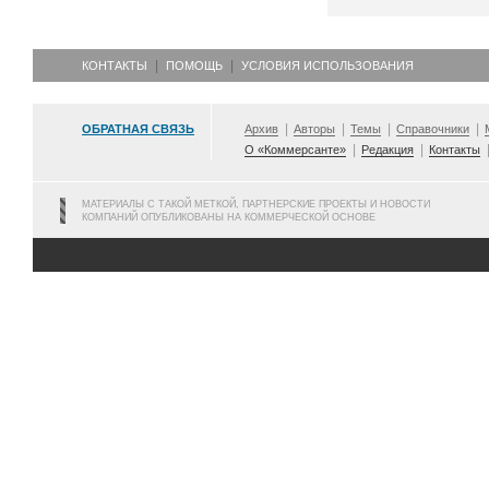
КОНТАКТЫ
ПОМОЩЬ
УСЛОВИЯ ИСПОЛЬЗОВАНИЯ
ОБРАТНАЯ СВЯЗЬ
Архив
Авторы
Темы
Справочники
О «Коммерсанте»
Редакция
Контакты
МАТЕРИАЛЫ С ТАКОЙ МЕТКОЙ, ПАРТНЕРСКИЕ ПРОЕКТЫ И НОВОСТИ
КОМПАНИЙ ОПУБЛИКОВАНЫ НА КОММЕРЧЕСКОЙ ОСНОВЕ