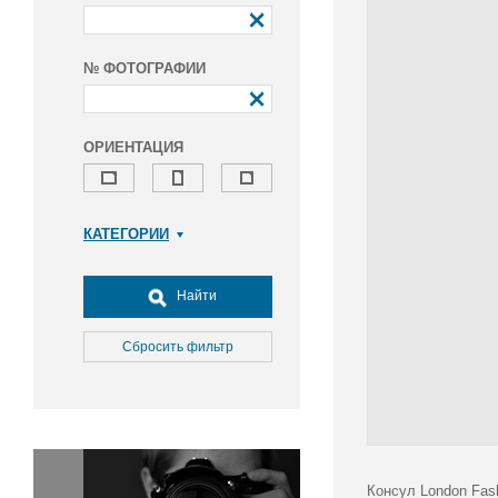
№ ФОТОГРАФИИ
ОРИЕНТАЦИЯ
КАТЕГОРИИ
Армия и ВПК
Досуг, туризм и отдых
Найти
Культура
Медицина
Сбросить фильтр
Наука
Образование
Общество
Окружающая среда
Политика
Консул London Fas