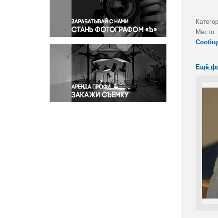
Правосудие
Происшествия и конфликты
Категор
Религия
Место:
Сообщ
Светская жизнь
Спорт
Ещё ф
Экология
Экономика и бизнес