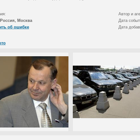
ия:
Автор и аг
Россия, Москва
Дата собы
ить об ошибке
Дата доба
ото