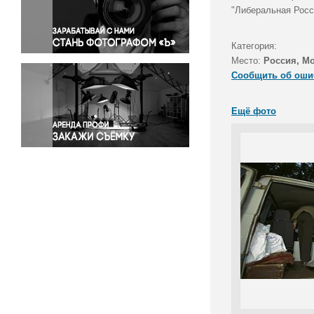
Правосудие
"Либеральная Росс
Происшествия и конфликты
Религия
Категория:
Место:
Россия, М
Светская жизнь
Сообщить об оши
Спорт
Экология
Ещё фото
Экономика и бизнес