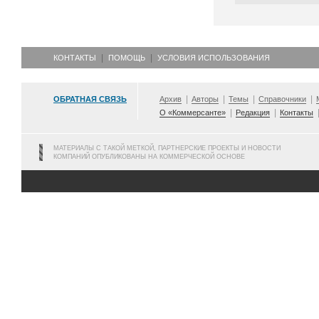
КОНТАКТЫ
ПОМОЩЬ
УСЛОВИЯ ИСПОЛЬЗОВАНИЯ
ОБРАТНАЯ СВЯЗЬ
Архив
Авторы
Темы
Справочники
О «Коммерсанте»
Редакция
Контакты
МАТЕРИАЛЫ С ТАКОЙ МЕТКОЙ, ПАРТНЕРСКИЕ ПРОЕКТЫ И НОВОСТИ
КОМПАНИЙ ОПУБЛИКОВАНЫ НА КОММЕРЧЕСКОЙ ОСНОВЕ