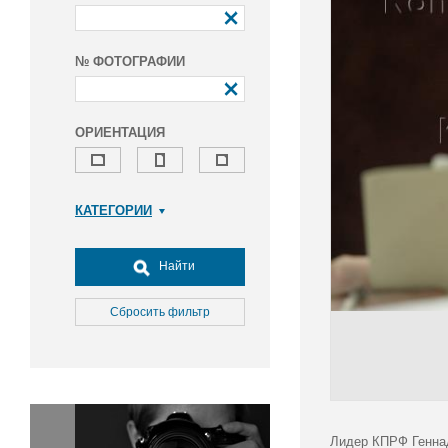
№ ФОТОГРАФИИ
ОРИЕНТАЦИЯ
КАТЕГОРИИ
Армия и ВПК
Досуг, туризм и отдых
Найти
Культура
Медицина
Сбросить фильтр
Наука
Образование
Общество
Окружающая среда
Политика
Лидер КПРФ Геннад