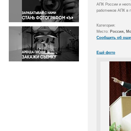
Правосудие
АПК России и неот
работников АПК в 
Происшествия и конфликты
Религия
Категория:
Светская жизнь
Место:
Россия, Мо
Спорт
Сообщить об оши
Экология
Экономика и бизнес
Ещё фото