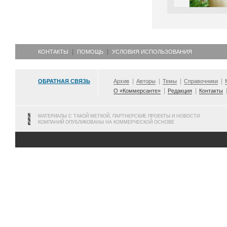
КОНТАКТЫ
ПОМОЩЬ
УСЛОВИЯ ИСПОЛЬЗОВАНИЯ
ОБРАТНАЯ СВЯЗЬ
Архив
Авторы
Темы
Справочники
О «Коммерсанте»
Редакция
Контакты
МАТЕРИАЛЫ С ТАКОЙ МЕТКОЙ, ПАРТНЕРСКИЕ ПРОЕКТЫ И НОВОСТИ
КОМПАНИЙ ОПУБЛИКОВАНЫ НА КОММЕРЧЕСКОЙ ОСНОВЕ