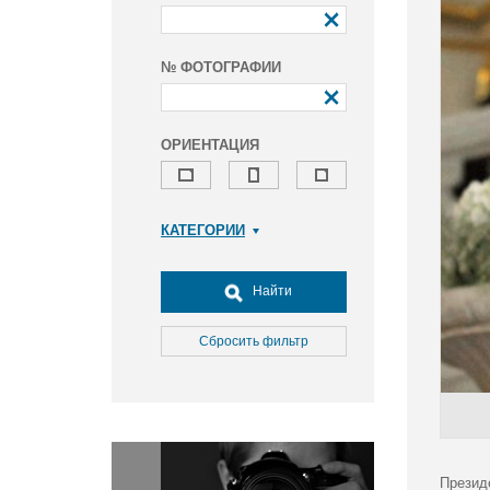
№ ФОТОГРАФИИ
ОРИЕНТАЦИЯ
КАТЕГОРИИ
Армия и ВПК
Досуг, туризм и отдых
Найти
Культура
Медицина
Сбросить фильтр
Наука
Образование
Общество
Окружающая среда
Политика
Презид