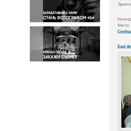
Правосудие
Эрмита
Происшествия и конфликты
Религия
Категор
Место:
Светская жизнь
Сообщ
Спорт
Экология
Ещё ф
Экономика и бизнес