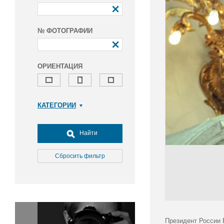
№ ФОТОГРАФИИ
ОРИЕНТАЦИЯ
КАТЕГОРИИ
Армия и ВПК
Досуг, туризм и отдых
Найти
Культура
Медицина
Сбросить фильтр
Наука
Образование
Общество
Окружающая среда
Политика
Президент России 