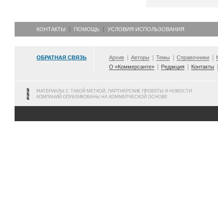
КОНТАКТЫ
ПОМОЩЬ
УСЛОВИЯ ИСПОЛЬЗОВАНИЯ
ОБРАТНАЯ СВЯЗЬ
Архив
Авторы
Темы
Справочники
О «Коммерсанте»
Редакция
Контакты
МАТЕРИАЛЫ С ТАКОЙ МЕТКОЙ, ПАРТНЕРСКИЕ ПРОЕКТЫ И НОВОСТИ
КОМПАНИЙ ОПУБЛИКОВАНЫ НА КОММЕРЧЕСКОЙ ОСНОВЕ