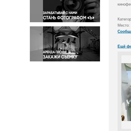
Правосудие
кинофе
Происшествия и конфликты
Религия
Категор
Место:
Светская жизнь
Сообщ
Спорт
Экология
Ещё ф
Экономика и бизнес