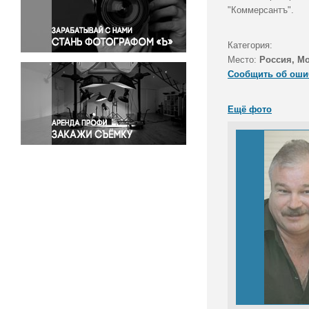
Правосудие
"Коммерсантъ".
Происшествия и конфликты
Религия
Категория:
Место:
Россия, М
Светская жизнь
Сообщить об оши
Спорт
Экология
Ещё фото
Экономика и бизнес