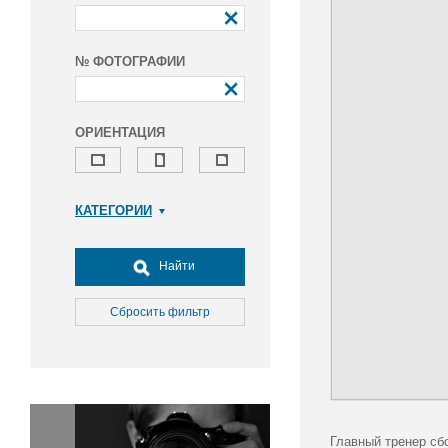
№ ФОТОГРАФИИ
ОРИЕНТАЦИЯ
КАТЕГОРИИ
Армия и ВПК
Досуг, туризм и отдых
Найти
Культура
Медицина
Сбросить фильтр
Наука
Образование
Общество
Окружающая среда
Политика
Главный тренер сб