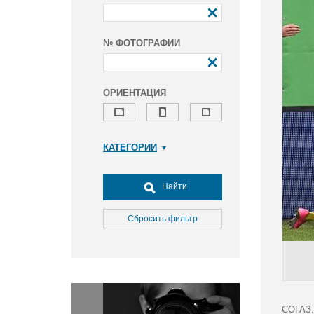
№ ФОТОГРАФИИ
ОРИЕНТАЦИЯ
КАТЕГОРИИ
Армия и ВПК
Досуг, туризм и отдых
Найти
Культура
Медицина
Сбросить фильтр
Наука
Образование
Общество
Окружающая среда
Политика
СОГАЗ.