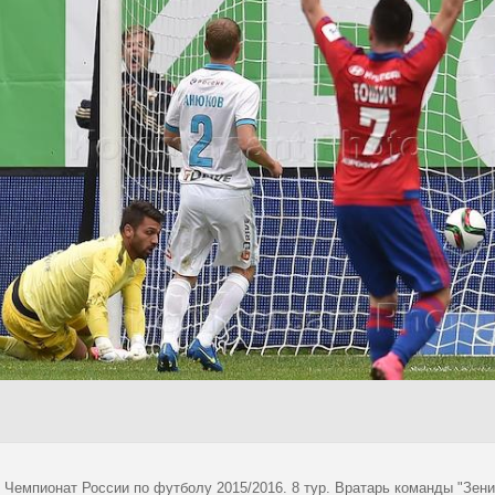
 Чемпионат России по футболу 2015/2016. 8 тур. Вратарь команды "Зени