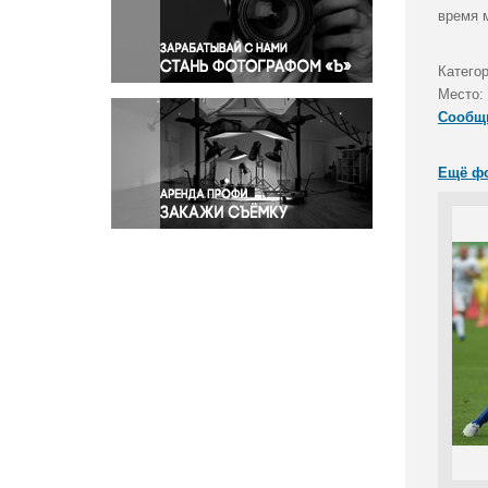
Правосудие
время 
Происшествия и конфликты
Религия
Катего
Место:
Светская жизнь
Сообщ
Спорт
Экология
Ещё ф
Экономика и бизнес