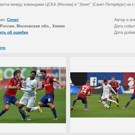
матча между командами ЦСКА (Москва) и "Зенит" (Санкт-Петербург) на с
рия:
Спорт
Автор и аг
Россия, Московская обл., Химки
Дата собы
ить об ошибке
Дата доба
ото