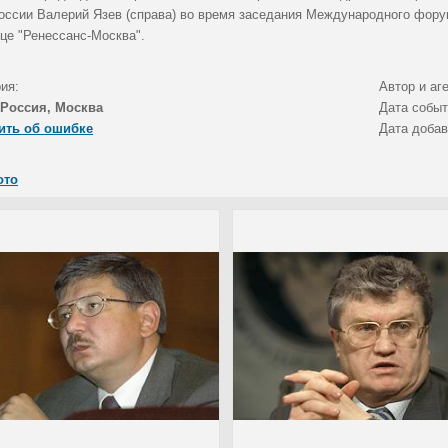
оссии Валерий Язев (справа) во время заседания Международного форум
ице "Ренессанс-Москва".
ия:
Автор и аг
Россия, Москва
Дата собы
ить об ошибке
Дата доба
ото