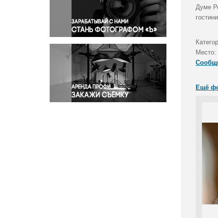
Правосудие
Думе Р
гостин
Происшествия и конфликты
Религия
Категор
Светская жизнь
Место:
Спорт
Сообщ
Экология
Экономика и бизнес
Ещё ф