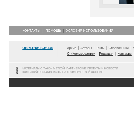
КОНТАКТЫ
ПОМОЩЬ
УСЛОВИЯ ИСПОЛЬЗОВАНИЯ
ОБРАТНАЯ СВЯЗЬ
Архив
Авторы
Темы
Справочники
О «Коммерсанте»
Редакция
Контакты
МАТЕРИАЛЫ С ТАКОЙ МЕТКОЙ, ПАРТНЕРСКИЕ ПРОЕКТЫ И НОВОСТИ
КОМПАНИЙ ОПУБЛИКОВАНЫ НА КОММЕРЧЕСКОЙ ОСНОВЕ