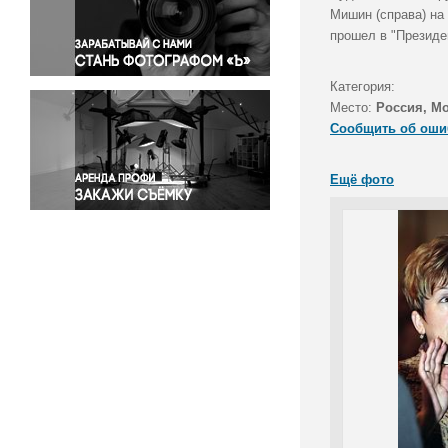
Правосудие
Мишин (справа) на
прошел в "Президе
Происшествия и конфликты
Религия
Категория:
Светская жизнь
Место:
Россия, М
Спорт
Сообщить об оши
Экология
Экономика и бизнес
Ещё фото