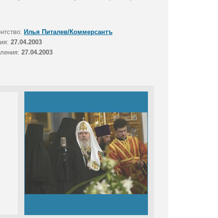
ентство:
Илья Питалев/Коммерсантъ
тия:
27.04.2003
вления:
27.04.2003