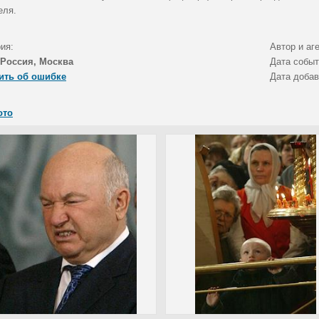
еля.
ия:
Автор и аг
Россия, Москва
Дата собы
ить об ошибке
Дата доба
ото