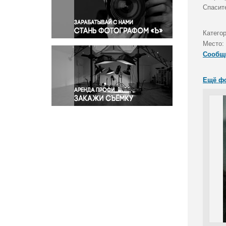
Правосудие
Спасит
Происшествия и конфликты
Религия
Категор
Место:
Светская жизнь
Сообщ
Спорт
Экология
Ещё ф
Экономика и бизнес