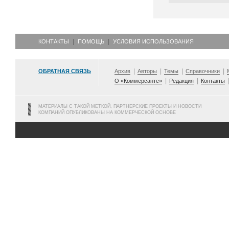
КОНТАКТЫ
ПОМОЩЬ
УСЛОВИЯ ИСПОЛЬЗОВАНИЯ
ОБРАТНАЯ СВЯЗЬ
Архив
Авторы
Темы
Справочники
О «Коммерсанте»
Редакция
Контакты
МАТЕРИАЛЫ С ТАКОЙ МЕТКОЙ, ПАРТНЕРСКИЕ ПРОЕКТЫ И НОВОСТИ
КОМПАНИЙ ОПУБЛИКОВАНЫ НА КОММЕРЧЕСКОЙ ОСНОВЕ