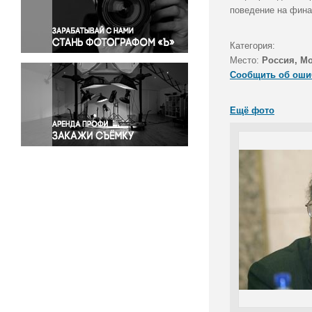
Правосудие
поведение на фина
Происшествия и конфликты
Религия
Категория:
Место:
Россия, М
Светская жизнь
Сообщить об оши
Спорт
Экология
Ещё фото
Экономика и бизнес