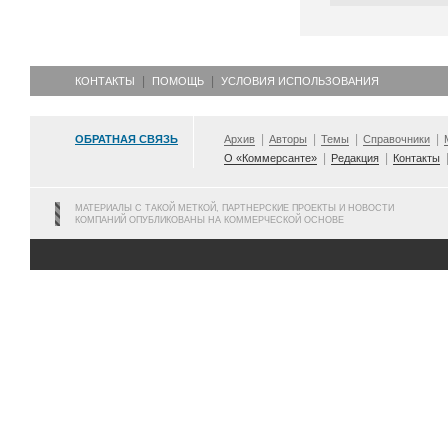
КОНТАКТЫ
ПОМОЩЬ
УСЛОВИЯ ИСПОЛЬЗОВАНИЯ
ОБРАТНАЯ СВЯЗЬ
Архив
Авторы
Темы
Справочники
О «Коммерсанте»
Редакция
Контакты
МАТЕРИАЛЫ С ТАКОЙ МЕТКОЙ, ПАРТНЕРСКИЕ ПРОЕКТЫ И НОВОСТИ
КОМПАНИЙ ОПУБЛИКОВАНЫ НА КОММЕРЧЕСКОЙ ОСНОВЕ