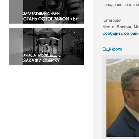
Правосудие
поведение на фина
Происшествия и конфликты
Религия
Категория:
Место:
Россия, М
Светская жизнь
Сообщить об оши
Спорт
Экология
Ещё фото
Экономика и бизнес