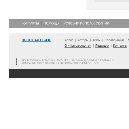
КОНТАКТЫ
ПОМОЩЬ
УСЛОВИЯ ИСПОЛЬЗОВАНИЯ
ОБРАТНАЯ СВЯЗЬ
Архив
Авторы
Темы
Справочники
О «Коммерсанте»
Редакция
Контакты
МАТЕРИАЛЫ С ТАКОЙ МЕТКОЙ, ПАРТНЕРСКИЕ ПРОЕКТЫ И НОВОСТИ
КОМПАНИЙ ОПУБЛИКОВАНЫ НА КОММЕРЧЕСКОЙ ОСНОВЕ