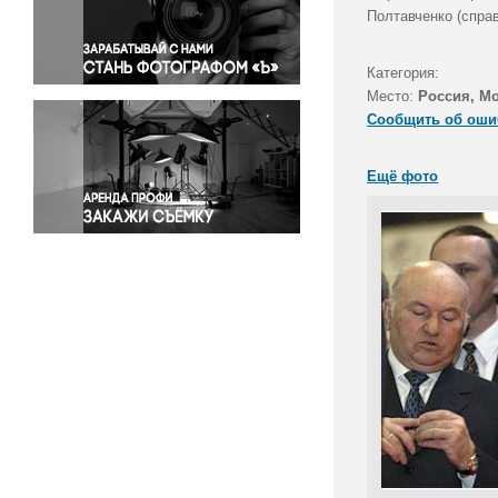
Правосудие
Полтавченко (справ
Происшествия и конфликты
Религия
Категория:
Место:
Россия, М
Светская жизнь
Сообщить об оши
Спорт
Экология
Ещё фото
Экономика и бизнес