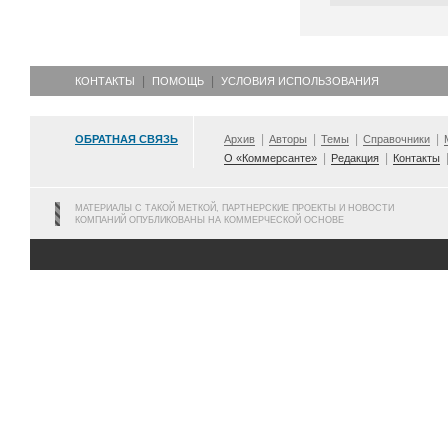
КОНТАКТЫ
ПОМОЩЬ
УСЛОВИЯ ИСПОЛЬЗОВАНИЯ
ОБРАТНАЯ СВЯЗЬ
Архив
Авторы
Темы
Справочники
О «Коммерсанте»
Редакция
Контакты
МАТЕРИАЛЫ С ТАКОЙ МЕТКОЙ, ПАРТНЕРСКИЕ ПРОЕКТЫ И НОВОСТИ
КОМПАНИЙ ОПУБЛИКОВАНЫ НА КОММЕРЧЕСКОЙ ОСНОВЕ