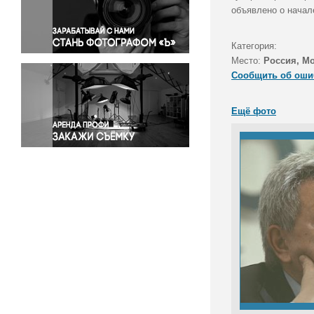
Правосудие
объявлено о начал
Происшествия и конфликты
Религия
Категория:
Место:
Россия, М
Светская жизнь
Сообщить об оши
Спорт
Экология
Ещё фото
Экономика и бизнес