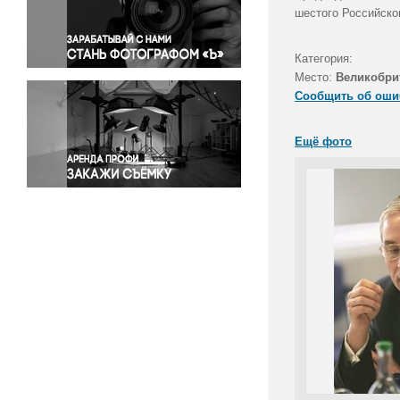
Правосудие
шестого Российско
Происшествия и конфликты
Религия
Категория:
Место:
Великобри
Светская жизнь
Сообщить об оши
Спорт
Экология
Ещё фото
Экономика и бизнес