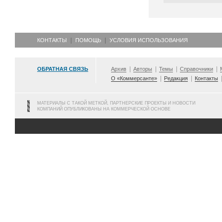
КОНТАКТЫ
ПОМОЩЬ
УСЛОВИЯ ИСПОЛЬЗОВАНИЯ
ОБРАТНАЯ СВЯЗЬ
Архив
Авторы
Темы
Справочники
О «Коммерсанте»
Редакция
Контакты
МАТЕРИАЛЫ С ТАКОЙ МЕТКОЙ, ПАРТНЕРСКИЕ ПРОЕКТЫ И НОВОСТИ
КОМПАНИЙ ОПУБЛИКОВАНЫ НА КОММЕРЧЕСКОЙ ОСНОВЕ