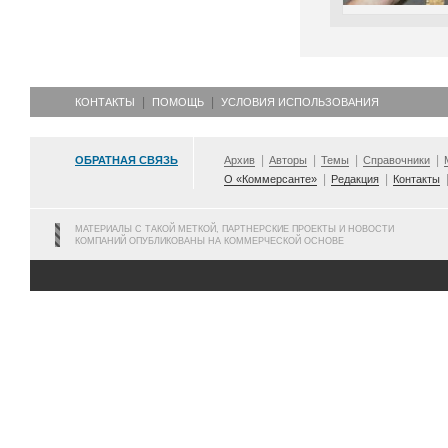
КОНТАКТЫ
ПОМОЩЬ
УСЛОВИЯ ИСПОЛЬЗОВАНИЯ
ОБРАТНАЯ СВЯЗЬ
Архив
Авторы
Темы
Справочники
О «Коммерсанте»
Редакция
Контакты
МАТЕРИАЛЫ С ТАКОЙ МЕТКОЙ, ПАРТНЕРСКИЕ ПРОЕКТЫ И НОВОСТИ
КОМПАНИЙ ОПУБЛИКОВАНЫ НА КОММЕРЧЕСКОЙ ОСНОВЕ