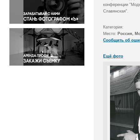
Правосудие
конференции "Моде
Славянская".
Происшествия и конфликты
Религия
Категория:
Светская жизнь
Место:
Россия, М
Спорт
Сообщить об оши
Экология
Экономика и бизнес
Ещё фото