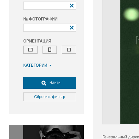
№ ФОТОГРАФИИ
ОРИЕНТАЦИЯ
КАТЕГОРИИ
Армия и ВПК
Досуг, туризм и отдых
Найти
Культура
Медицина
Сбросить фильтр
Наука
Образование
Общество
Окружающая среда
Политика
Генеральный дирек