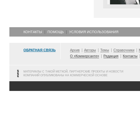
КОНТАКТЫ
ПОМОЩЬ
УСЛОВИЯ ИСПОЛЬЗОВАНИЯ
ОБРАТНАЯ СВЯЗЬ
Архив
Авторы
Темы
Справочники
О «Коммерсанте»
Редакция
Контакты
МАТЕРИАЛЫ С ТАКОЙ МЕТКОЙ, ПАРТНЕРСКИЕ ПРОЕКТЫ И НОВОСТИ
КОМПАНИЙ ОПУБЛИКОВАНЫ НА КОММЕРЧЕСКОЙ ОСНОВЕ