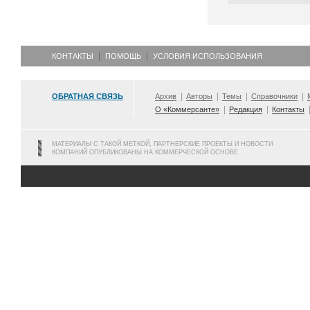
КОНТАКТЫ
ПОМОЩЬ
УСЛОВИЯ ИСПОЛЬЗОВАНИЯ
ОБРАТНАЯ СВЯЗЬ
Архив
Авторы
Темы
Справочники
О «Коммерсанте»
Редакция
Контакты
МАТЕРИАЛЫ С ТАКОЙ МЕТКОЙ, ПАРТНЕРСКИЕ ПРОЕКТЫ И НОВОСТИ
КОМПАНИЙ ОПУБЛИКОВАНЫ НА КОММЕРЧЕСКОЙ ОСНОВЕ