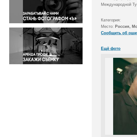
Правосудие
Международной Тури
Происшествия и конфликты
Религия
Категория:
Место:
Россия, М
Светская жизнь
Сообщить об оши
Спорт
Экология
Ещё фото
Экономика и бизнес