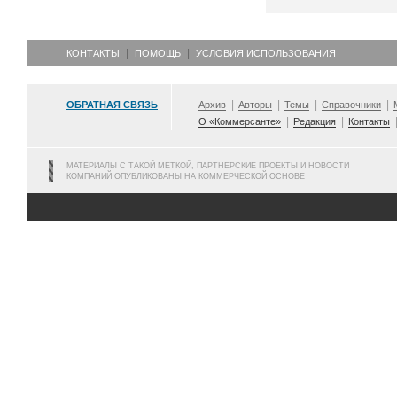
КОНТАКТЫ
ПОМОЩЬ
УСЛОВИЯ ИСПОЛЬЗОВАНИЯ
ОБРАТНАЯ СВЯЗЬ
Архив
Авторы
Темы
Справочники
О «Коммерсанте»
Редакция
Контакты
МАТЕРИАЛЫ С ТАКОЙ МЕТКОЙ, ПАРТНЕРСКИЕ ПРОЕКТЫ И НОВОСТИ
КОМПАНИЙ ОПУБЛИКОВАНЫ НА КОММЕРЧЕСКОЙ ОСНОВЕ