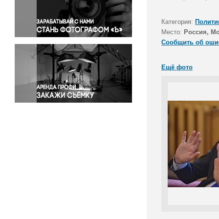
Правосудие
Происшествия и конфликты
Категория:
Полити
Религия
Место:
Россия, М
Сообщить об оши
Светская жизнь
Спорт
Ещё фото
Экология
Экономика и бизнес