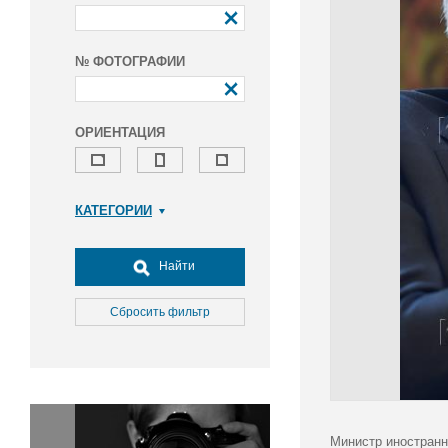
№ ФОТОГРАФИИ
ОРИЕНТАЦИЯ
КАТЕГОРИИ
Армия и ВПК
Досуг, туризм и отдых
Найти
Культура
Медицина
Сбросить фильтр
Наука
Образование
Общество
Окружающая среда
Политика
Министр иностранн