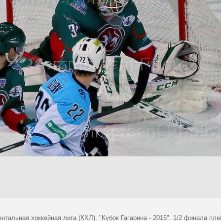
ентальная хоккейная лига (КХЛ). "Кубок Гагарина - 2015". 1/2 финала п