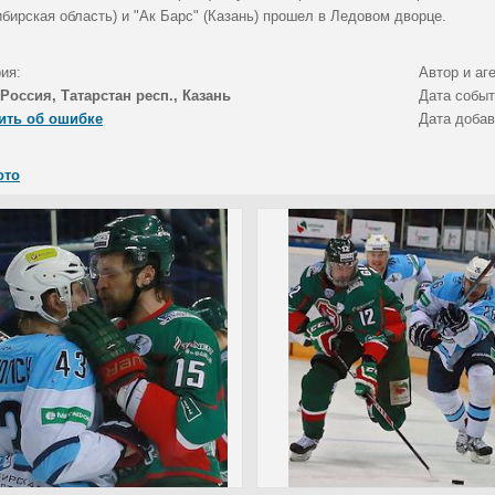
бирская область) и "Ак Барс" (Казань) прошел в Ледовом дворце.
ия:
Автор и аг
Россия, Татарстан респ., Казань
Дата собы
ить об ошибке
Дата доба
ото