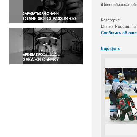
Правосудие
(Новосибирская обл
Происшествия и конфликты
Религия
Категория:
Место:
Россия, Та
Светская жизнь
Сообщить об оши
Спорт
Экология
Ещё фото
Экономика и бизнес