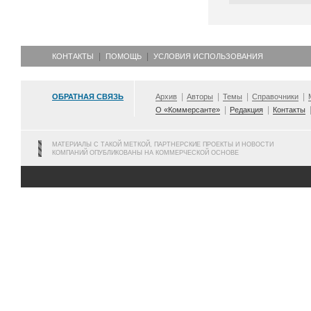
КОНТАКТЫ
ПОМОЩЬ
УСЛОВИЯ ИСПОЛЬЗОВАНИЯ
ОБРАТНАЯ СВЯЗЬ
Архив
Авторы
Темы
Справочники
О «Коммерсанте»
Редакция
Контакты
МАТЕРИАЛЫ С ТАКОЙ МЕТКОЙ, ПАРТНЕРСКИЕ ПРОЕКТЫ И НОВОСТИ
КОМПАНИЙ ОПУБЛИКОВАНЫ НА КОММЕРЧЕСКОЙ ОСНОВЕ