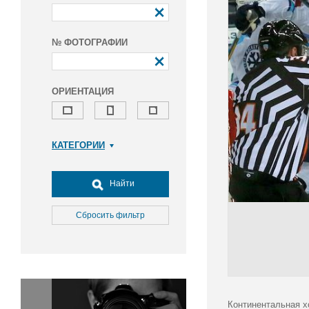
№ ФОТОГРАФИИ
ОРИЕНТАЦИЯ
КАТЕГОРИИ
Армия и ВПК
Досуг, туризм и отдых
Найти
Культура
Медицина
Сбросить фильтр
Наука
Образование
Общество
Окружающая среда
Политика
Континентальная х