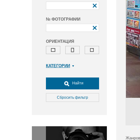
№ ФОТОГРАФИИ
ОРИЕНТАЦИЯ
КАТЕГОРИИ
Армия и ВПК
Досуг, туризм и отдых
Найти
Культура
Медицина
Сбросить фильтр
Наука
Образование
Общество
Окружающая среда
Политика
Жанров