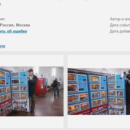
й.
ия:
Автор и аг
Россия, Москва
Дата собы
ить об ошибке
Дата доба
ото