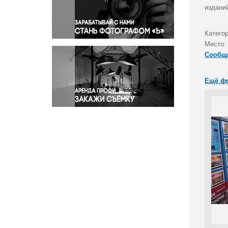
Правосудие
издани
Происшествия и конфликты
Религия
Категор
Место:
Светская жизнь
Сообщ
Спорт
Экология
Ещё ф
Экономика и бизнес