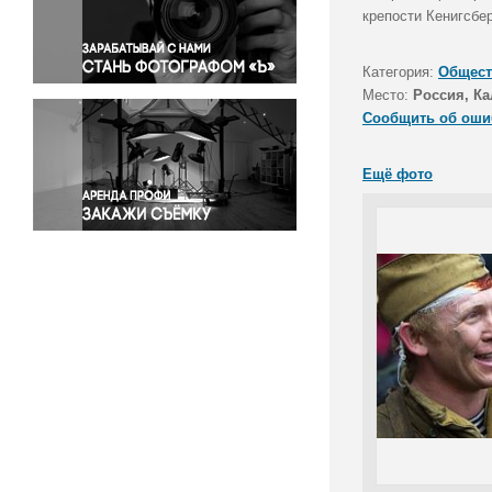
Правосудие
крепости Кенигсбер
Происшествия и конфликты
Религия
Категория:
Общест
Место:
Россия, Ка
Светская жизнь
Сообщить об оши
Спорт
Экология
Ещё фото
Экономика и бизнес