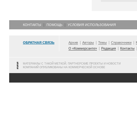
КОНТАКТЫ
ПОМОЩЬ
УСЛОВИЯ ИСПОЛЬЗОВАНИЯ
ОБРАТНАЯ СВЯЗЬ
Архив
Авторы
Темы
Справочники
О «Коммерсанте»
Редакция
Контакты
МАТЕРИАЛЫ С ТАКОЙ МЕТКОЙ, ПАРТНЕРСКИЕ ПРОЕКТЫ И НОВОСТИ
КОМПАНИЙ ОПУБЛИКОВАНЫ НА КОММЕРЧЕСКОЙ ОСНОВЕ