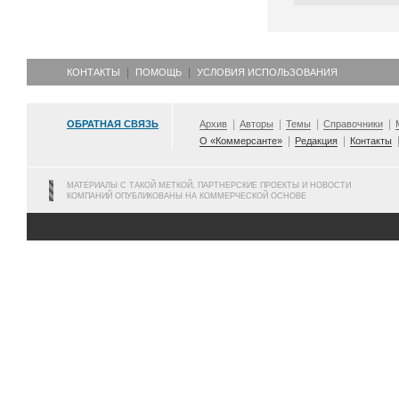
КОНТАКТЫ
ПОМОЩЬ
УСЛОВИЯ ИСПОЛЬЗОВАНИЯ
ОБРАТНАЯ СВЯЗЬ
Архив
Авторы
Темы
Справочники
О «Коммерсанте»
Редакция
Контакты
МАТЕРИАЛЫ С ТАКОЙ МЕТКОЙ, ПАРТНЕРСКИЕ ПРОЕКТЫ И НОВОСТИ
КОМПАНИЙ ОПУБЛИКОВАНЫ НА КОММЕРЧЕСКОЙ ОСНОВЕ