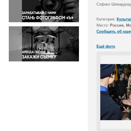
Правосудие
Софико Шеварднадз
Происшествия и конфликты
Религия
Категория:
Культу
Место:
Россия, М
Светская жизнь
Сообщить об оши
Спорт
Экология
Ещё фото
Экономика и бизнес