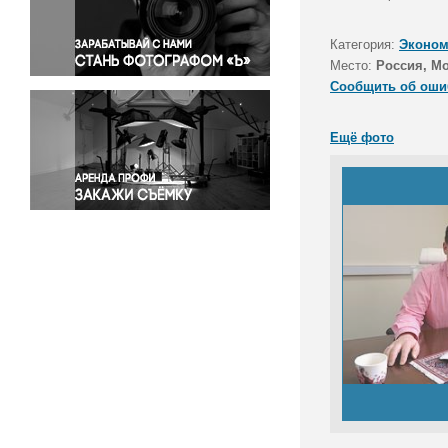
Правосудие
Происшествия и конфликты
Категория:
Эконом
Религия
Место:
Россия, М
Сообщить об оши
Светская жизнь
Спорт
Ещё фото
Экология
Экономика и бизнес