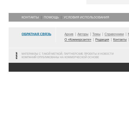
КОНТАКТЫ
ПОМОЩЬ
УСЛОВИЯ ИСПОЛЬЗОВАНИЯ
ОБРАТНАЯ СВЯЗЬ
Архив
Авторы
Темы
Справочники
О «Коммерсанте»
Редакция
Контакты
МАТЕРИАЛЫ С ТАКОЙ МЕТКОЙ, ПАРТНЕРСКИЕ ПРОЕКТЫ И НОВОСТИ
КОМПАНИЙ ОПУБЛИКОВАНЫ НА КОММЕРЧЕСКОЙ ОСНОВЕ