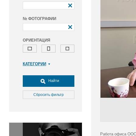
№ ФОТОГРАФИИ
ОРИЕНТАЦИЯ
КАТЕГОРИИ
Армия и ВПК
Досуг, туризм и отдых
Найти
Культура
Медицина
Сбросить фильтр
Наука
Образование
Общество
Окружающая среда
Политика
Работа офиса ОО