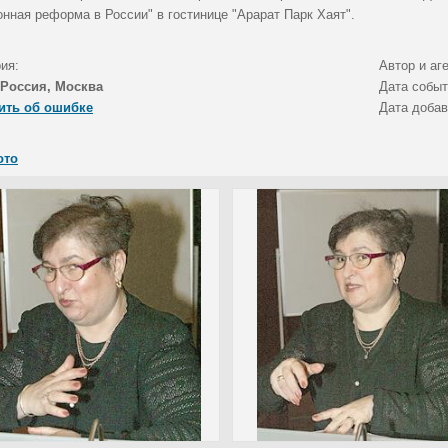
онная реформа в России" в гостинице "Арарат Парк Хаят".
ия:
Автор и аг
Россия, Москва
Дата собы
ить об ошибке
Дата доба
ото