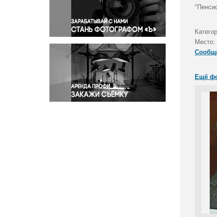
Правосудие
"Пенси
Происшествия и конфликты
Религия
Категор
Место:
Светская жизнь
Сообщ
Спорт
Экология
Ещё ф
Экономика и бизнес