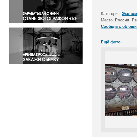
Правосудие
Происшествия и конфликты
Категория:
Эконом
Религия
Место:
Россия, Р
Сообщить об оши
Светская жизнь
Спорт
Ещё фото
Экология
Экономика и бизнес