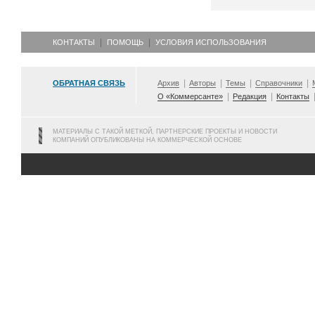
КОНТАКТЫ
ПОМОЩЬ
УСЛОВИЯ ИСПОЛЬЗОВАНИЯ
ОБРАТНАЯ СВЯЗЬ
Архив
Авторы
Темы
Справочники
О «Коммерсанте»
Редакция
Контакты
МАТЕРИАЛЫ С ТАКОЙ МЕТКОЙ, ПАРТНЕРСКИЕ ПРОЕКТЫ И НОВОСТИ
КОМПАНИЙ ОПУБЛИКОВАНЫ НА КОММЕРЧЕСКОЙ ОСНОВЕ