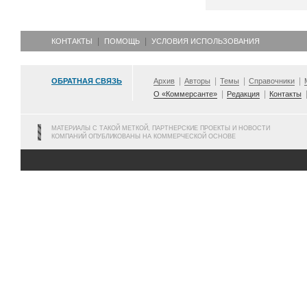
КОНТАКТЫ
ПОМОЩЬ
УСЛОВИЯ ИСПОЛЬЗОВАНИЯ
ОБРАТНАЯ СВЯЗЬ
Архив
Авторы
Темы
Справочники
О «Коммерсанте»
Редакция
Контакты
МАТЕРИАЛЫ С ТАКОЙ МЕТКОЙ, ПАРТНЕРСКИЕ ПРОЕКТЫ И НОВОСТИ
КОМПАНИЙ ОПУБЛИКОВАНЫ НА КОММЕРЧЕСКОЙ ОСНОВЕ