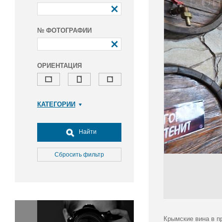
№ ФОТОГРАФИИ
ОРИЕНТАЦИЯ
КАТЕГОРИИ
Армия и ВПК
Досуг, туризм и отдых
Найти
Культура
Медицина
Сбросить фильтр
Наука
Образование
Общество
Окружающая среда
Политика
Крымские вина в п