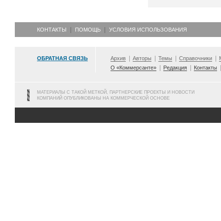
КОНТАКТЫ
ПОМОЩЬ
УСЛОВИЯ ИСПОЛЬЗОВАНИЯ
ОБРАТНАЯ СВЯЗЬ
Архив
Авторы
Темы
Справочники
О «Коммерсанте»
Редакция
Контакты
МАТЕРИАЛЫ С ТАКОЙ МЕТКОЙ, ПАРТНЕРСКИЕ ПРОЕКТЫ И НОВОСТИ
КОМПАНИЙ ОПУБЛИКОВАНЫ НА КОММЕРЧЕСКОЙ ОСНОВЕ