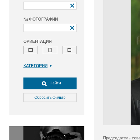
№ ФОТОГРАФИИ
ОРИЕНТАЦИЯ
КАТЕГОРИИ
Армия и ВПК
Досуг, туризм и отдых
Найти
Культура
Медицина
Сбросить фильтр
Наука
Образование
Общество
Окружающая среда
Политика
Председатель сове