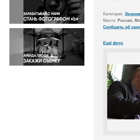
Правосудие
Происшествия и конфликты
Категория:
Эконом
Религия
Место:
Россия, М
Сообщить об оши
Светская жизнь
Спорт
Ещё фото
Экология
Экономика и бизнес