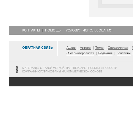
КОНТАКТЫ
ПОМОЩЬ
УСЛОВИЯ ИСПОЛЬЗОВАНИЯ
ОБРАТНАЯ СВЯЗЬ
Архив
Авторы
Темы
Справочники
О «Коммерсанте»
Редакция
Контакты
МАТЕРИАЛЫ С ТАКОЙ МЕТКОЙ, ПАРТНЕРСКИЕ ПРОЕКТЫ И НОВОСТИ
КОМПАНИЙ ОПУБЛИКОВАНЫ НА КОММЕРЧЕСКОЙ ОСНОВЕ