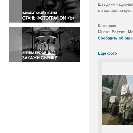
Правосудие
Швыдким националь
министерства куль
Происшествия и конфликты
Религия
Категория:
Светская жизнь
Место:
Россия, М
Спорт
Сообщить об оши
Экология
Экономика и бизнес
Ещё фото