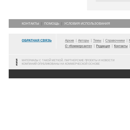
КОНТАКТЫ
ПОМОЩЬ
УСЛОВИЯ ИСПОЛЬЗОВАНИЯ
ОБРАТНАЯ СВЯЗЬ
Архив
Авторы
Темы
Справочники
О «Коммерсанте»
Редакция
Контакты
МАТЕРИАЛЫ С ТАКОЙ МЕТКОЙ, ПАРТНЕРСКИЕ ПРОЕКТЫ И НОВОСТИ
КОМПАНИЙ ОПУБЛИКОВАНЫ НА КОММЕРЧЕСКОЙ ОСНОВЕ