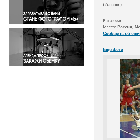
Правосудие
(Испания).
Происшествия и конфликты
Религия
Категория:
Место:
Россия, М
Светская жизнь
Сообщить об оши
Спорт
Экология
Ещё фото
Экономика и бизнес