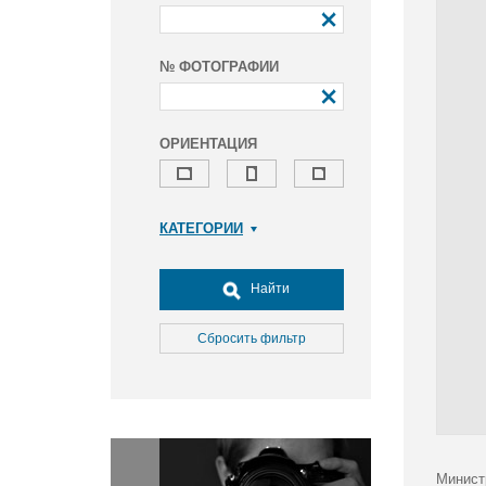
№ ФОТОГРАФИИ
ОРИЕНТАЦИЯ
КАТЕГОРИИ
Армия и ВПК
Досуг, туризм и отдых
Найти
Культура
Медицина
Сбросить фильтр
Наука
Образование
Общество
Окружающая среда
Политика
Минист