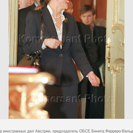
р иностранных дел Австрии, председатель ОБСЕ Бенита Ферреро-Вальдн