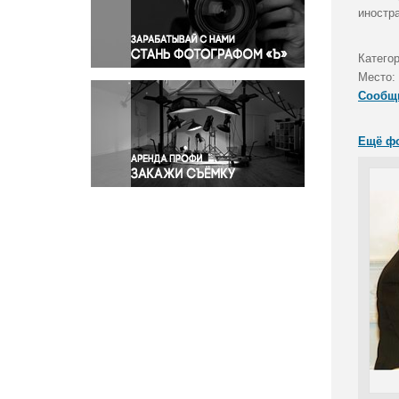
Правосудие
иностр
Происшествия и конфликты
Религия
Категор
Место:
Светская жизнь
Сообщ
Спорт
Экология
Ещё ф
Экономика и бизнес