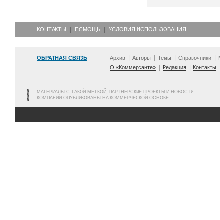
КОНТАКТЫ
ПОМОЩЬ
УСЛОВИЯ ИСПОЛЬЗОВАНИЯ
ОБРАТНАЯ СВЯЗЬ
Архив
Авторы
Темы
Справочники
О «Коммерсанте»
Редакция
Контакты
МАТЕРИАЛЫ С ТАКОЙ МЕТКОЙ, ПАРТНЕРСКИЕ ПРОЕКТЫ И НОВОСТИ
КОМПАНИЙ ОПУБЛИКОВАНЫ НА КОММЕРЧЕСКОЙ ОСНОВЕ