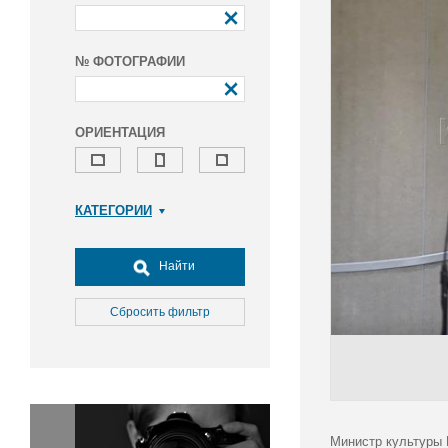
№ ФОТОГРАФИИ
ОРИЕНТАЦИЯ
КАТЕГОРИИ
Армия и ВПК
Досуг, туризм и отдых
Найти
Культура
Медицина
Сбросить фильтр
Наука
Образование
Общество
Окружающая среда
Политика
Министр культуры 