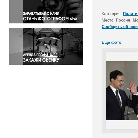
Правосудие
Происшествия и конфликты
Категория:
Полити
Религия
Место:
Россия, М
Сообщить об оши
Светская жизнь
Спорт
Ещё фото
Экология
Экономика и бизнес