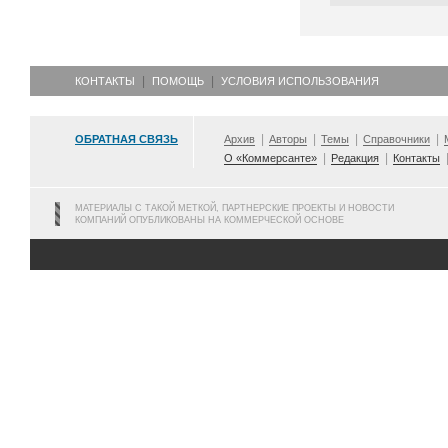
КОНТАКТЫ
ПОМОЩЬ
УСЛОВИЯ ИСПОЛЬЗОВАНИЯ
ОБРАТНАЯ СВЯЗЬ
Архив
Авторы
Темы
Справочники
О «Коммерсанте»
Редакция
Контакты
МАТЕРИАЛЫ С ТАКОЙ МЕТКОЙ, ПАРТНЕРСКИЕ ПРОЕКТЫ И НОВОСТИ
КОМПАНИЙ ОПУБЛИКОВАНЫ НА КОММЕРЧЕСКОЙ ОСНОВЕ