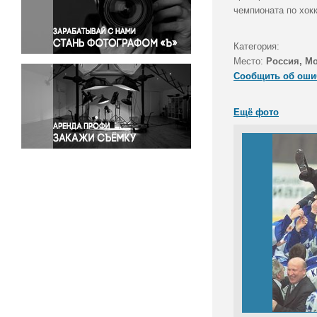
Правосудие
чемпионата по хок
Происшествия и конфликты
Религия
Категория:
Место:
Россия, М
Светская жизнь
Сообщить об оши
Спорт
Экология
Ещё фото
Экономика и бизнес