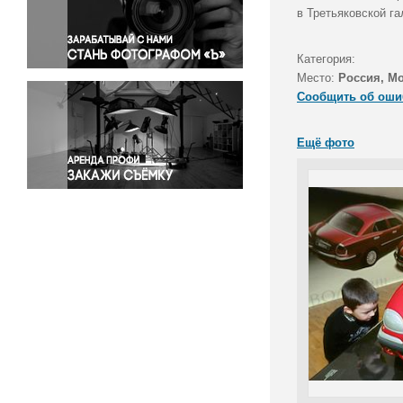
Правосудие
в Третьяковской г
Происшествия и конфликты
Религия
Категория:
Место:
Россия, М
Светская жизнь
Сообщить об оши
Спорт
Экология
Ещё фото
Экономика и бизнес