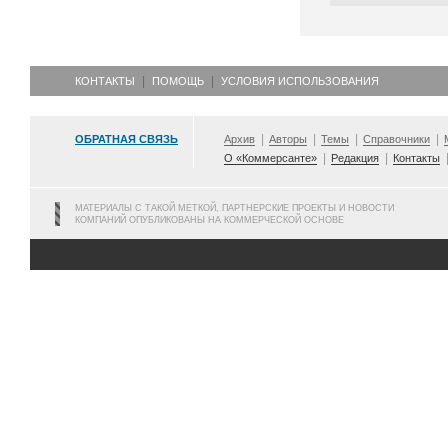
КОНТАКТЫ
ПОМОЩЬ
УСЛОВИЯ ИСПОЛЬЗОВАНИЯ
ОБРАТНАЯ СВЯЗЬ
Архив
Авторы
Темы
Справочники
О «Коммерсанте»
Редакция
Контакты
МАТЕРИАЛЫ С ТАКОЙ МЕТКОЙ, ПАРТНЕРСКИЕ ПРОЕКТЫ И НОВОСТИ
КОМПАНИЙ ОПУБЛИКОВАНЫ НА КОММЕРЧЕСКОЙ ОСНОВЕ