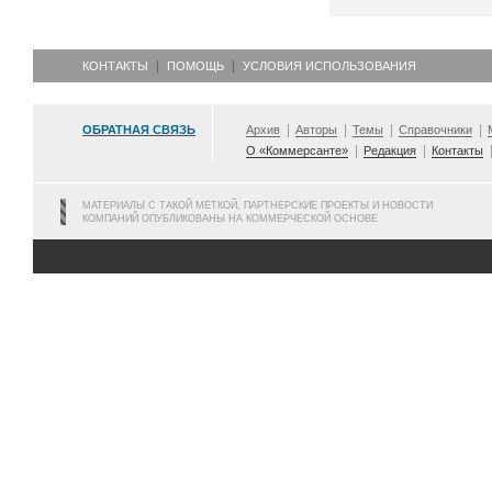
КОНТАКТЫ
ПОМОЩЬ
УСЛОВИЯ ИСПОЛЬЗОВАНИЯ
ОБРАТНАЯ СВЯЗЬ
Архив
Авторы
Темы
Справочники
О «Коммерсанте»
Редакция
Контакты
МАТЕРИАЛЫ С ТАКОЙ МЕТКОЙ, ПАРТНЕРСКИЕ ПРОЕКТЫ И НОВОСТИ
КОМПАНИЙ ОПУБЛИКОВАНЫ НА КОММЕРЧЕСКОЙ ОСНОВЕ