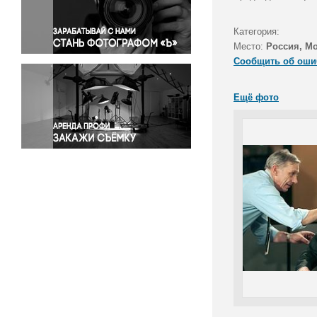
Правосудие
Происшествия и конфликты
Категория:
Религия
Место:
Россия, М
Сообщить об оши
Светская жизнь
Спорт
Ещё фото
Экология
Экономика и бизнес