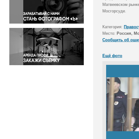
Правосудие
Матвеевском рынке
Мосгорсуде.
Происшествия и конфликты
Религия
Категория:
Правос
Светская жизнь
Место:
Россия, М
Спорт
Сообщить об оши
Экология
Экономика и бизнес
Ещё фото