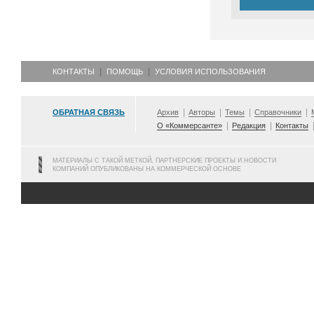
КОНТАКТЫ
ПОМОЩЬ
УСЛОВИЯ ИСПОЛЬЗОВАНИЯ
ОБРАТНАЯ СВЯЗЬ
Архив
Авторы
Темы
Справочники
О «Коммерсанте»
Редакция
Контакты
МАТЕРИАЛЫ С ТАКОЙ МЕТКОЙ, ПАРТНЕРСКИЕ ПРОЕКТЫ И НОВОСТИ
КОМПАНИЙ ОПУБЛИКОВАНЫ НА КОММЕРЧЕСКОЙ ОСНОВЕ