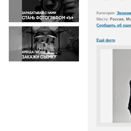
Правосудие
Происшествия и конфликты
Категория:
Эконом
Религия
Место:
Россия, М
Сообщить об оши
Светская жизнь
Спорт
Ещё фото
Экология
Экономика и бизнес