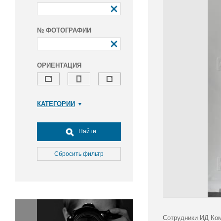
№ ФОТОГРАФИИ
ОРИЕНТАЦИЯ
КАТЕГОРИИ
Армия и ВПК
Досуг, туризм и отдых
Найти
Культура
Медицина
Сбросить фильтр
Наука
Образование
Общество
Окружающая среда
Политика
Сотрудники ИД Ком