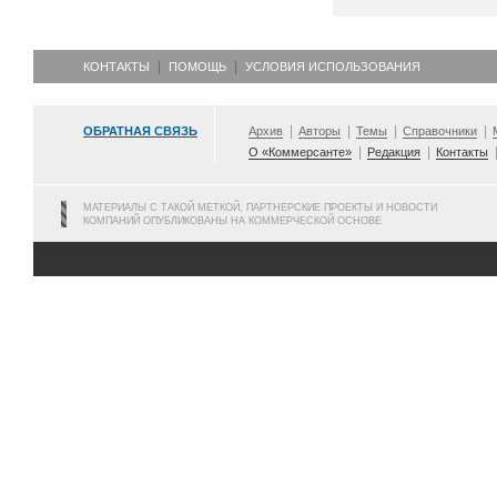
КОНТАКТЫ
ПОМОЩЬ
УСЛОВИЯ ИСПОЛЬЗОВАНИЯ
ОБРАТНАЯ СВЯЗЬ
Архив
Авторы
Темы
Справочники
О «Коммерсанте»
Редакция
Контакты
МАТЕРИАЛЫ С ТАКОЙ МЕТКОЙ, ПАРТНЕРСКИЕ ПРОЕКТЫ И НОВОСТИ
КОМПАНИЙ ОПУБЛИКОВАНЫ НА КОММЕРЧЕСКОЙ ОСНОВЕ