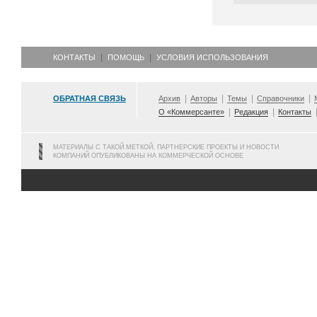
КОНТАКТЫ
ПОМОЩЬ
УСЛОВИЯ ИСПОЛЬЗОВАНИЯ
ОБРАТНАЯ СВЯЗЬ
Архив
Авторы
Темы
Справочники
О «Коммерсанте»
Редакция
Контакты
МАТЕРИАЛЫ С ТАКОЙ МЕТКОЙ, ПАРТНЕРСКИЕ ПРОЕКТЫ И НОВОСТИ
КОМПАНИЙ ОПУБЛИКОВАНЫ НА КОММЕРЧЕСКОЙ ОСНОВЕ