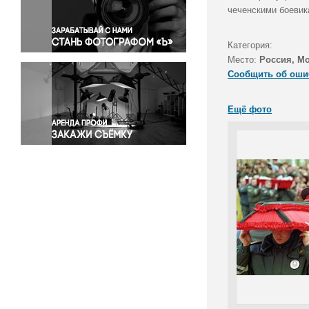
Правосудие
чеченскими боевик
Происшествия и конфликты
Религия
Категория:
Место:
Россия, Мо
Светская жизнь
Сообщить об оши
Спорт
Экология
Ещё фото
Экономика и бизнес