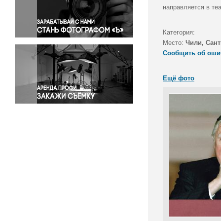
Правосудие
направляется в теа
Происшествия и конфликты
Религия
Категория:
Место:
Чили, Сант
Светская жизнь
Сообщить об оши
Спорт
Экология
Ещё фото
Экономика и бизнес