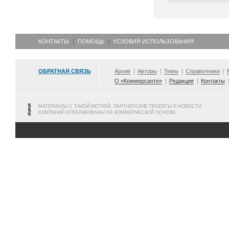
КОНТАКТЫ
ПОМОЩЬ
УСЛОВИЯ ИСПОЛЬЗОВАНИЯ
ОБРАТНАЯ СВЯЗЬ
Архив
Авторы
Темы
Справочники
О «Коммерсанте»
Редакция
Контакты
МАТЕРИАЛЫ С ТАКОЙ МЕТКОЙ, ПАРТНЕРСКИЕ ПРОЕКТЫ И НОВОСТИ
КОМПАНИЙ ОПУБЛИКОВАНЫ НА КОММЕРЧЕСКОЙ ОСНОВЕ