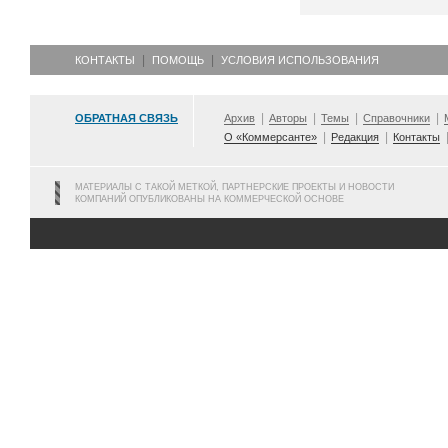
КОНТАКТЫ
ПОМОЩЬ
УСЛОВИЯ ИСПОЛЬЗОВАНИЯ
ОБРАТНАЯ СВЯЗЬ
Архив
Авторы
Темы
Справочники
О «Коммерсанте»
Редакция
Контакты
МАТЕРИАЛЫ С ТАКОЙ МЕТКОЙ, ПАРТНЕРСКИЕ ПРОЕКТЫ И НОВОСТИ
КОМПАНИЙ ОПУБЛИКОВАНЫ НА КОММЕРЧЕСКОЙ ОСНОВЕ