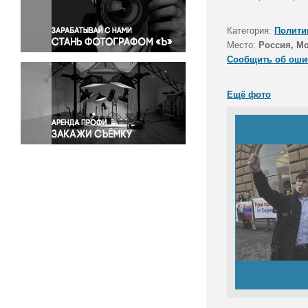
Правосудие
Происшествия и конфликты
Категория:
Полити
Религия
Место:
Россия, М
Сообщить об оши
Светская жизнь
Спорт
Ещё фото
Экология
Экономика и бизнес