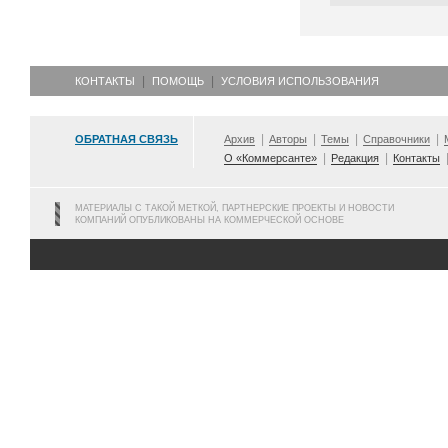
КОНТАКТЫ
ПОМОЩЬ
УСЛОВИЯ ИСПОЛЬЗОВАНИЯ
ОБРАТНАЯ СВЯЗЬ
Архив
Авторы
Темы
Справочники
О «Коммерсанте»
Редакция
Контакты
МАТЕРИАЛЫ С ТАКОЙ МЕТКОЙ, ПАРТНЕРСКИЕ ПРОЕКТЫ И НОВОСТИ
КОМПАНИЙ ОПУБЛИКОВАНЫ НА КОММЕРЧЕСКОЙ ОСНОВЕ