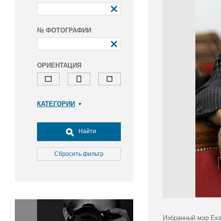
№ ФОТОГРАФИИ
ОРИЕНТАЦИЯ
КАТЕГОРИИ
Армия и ВПК
Досуг, туризм и отдых
Найти
Культура
Медицина
Сбросить фильтр
Наука
Образование
Общество
Окружающая среда
Политика
Избранный мэр Ека