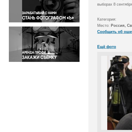
Правосудие
выборах 8 сентябр
Происшествия и конфликты
Религия
Категория:
Место:
Россия, Св
Светская жизнь
Сообщить об оши
Спорт
Экология
Ещё фото
Экономика и бизнес