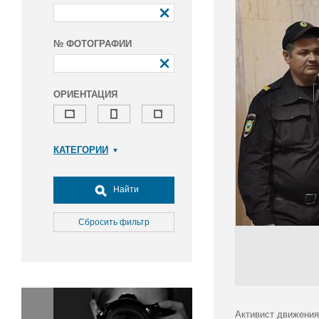
№ ФОТОГРАФИИ
ОРИЕНТАЦИЯ
КАТЕГОРИИ
Армия и ВПК
Досуг, туризм и отдых
Найти
Культура
Медицина
Сбросить фильтр
Наука
Образование
Общество
Окружающая среда
Политика
Активист движения