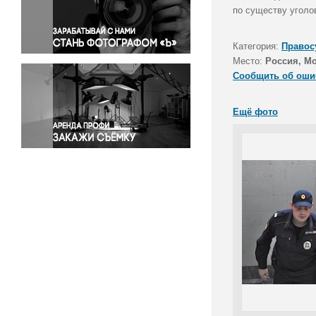
Правосудие
по существу уголо
Происшествия и конфликты
Религия
Категория:
Правос
Место:
Россия, М
Светская жизнь
Сообщить об оши
Спорт
Экология
Ещё фото
Экономика и бизнес