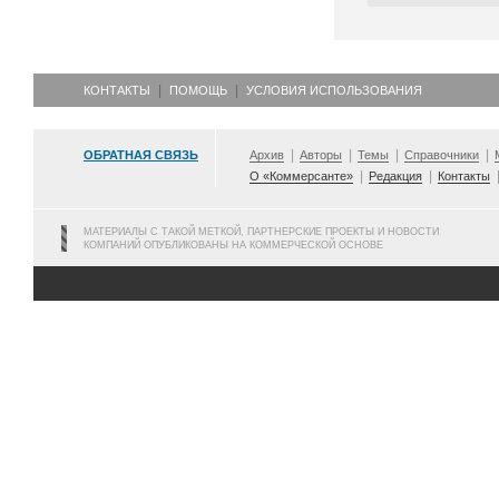
КОНТАКТЫ
ПОМОЩЬ
УСЛОВИЯ ИСПОЛЬЗОВАНИЯ
ОБРАТНАЯ СВЯЗЬ
Архив
Авторы
Темы
Справочники
О «Коммерсанте»
Редакция
Контакты
МАТЕРИАЛЫ С ТАКОЙ МЕТКОЙ, ПАРТНЕРСКИЕ ПРОЕКТЫ И НОВОСТИ
КОМПАНИЙ ОПУБЛИКОВАНЫ НА КОММЕРЧЕСКОЙ ОСНОВЕ