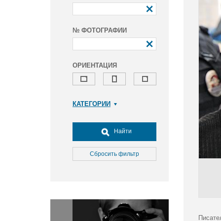
№ ФОТОГРАФИИ
ОРИЕНТАЦИЯ
КАТЕГОРИИ
Армия и ВПК
Досуг, туризм и отдых
Найти
Культура
Медицина
Сбросить фильтр
Наука
Образование
Общество
Окружающая среда
Политика
Писате