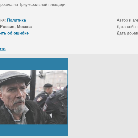
прошла на Триумфальной площади.
рия:
Политика
Автор и аг
Россия, Москва
Дата собы
ить об ошибке
Дата доба
ото