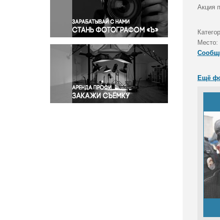
Правосудие
Акция 
Происшествия и конфликты
Религия
Катего
Место:
Светская жизнь
Сообщ
Спорт
Экология
Ещё ф
Экономика и бизнес