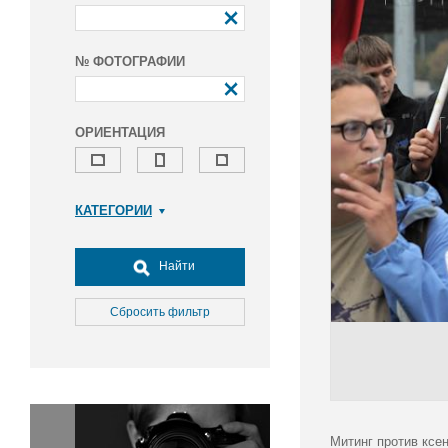
№ ФОТОГРАФИИ
ОРИЕНТАЦИЯ
КАТЕГОРИИ
Армия и ВПК
Досуг, туризм и отдых
Найти
Культура
Медицина
Сбросить фильтр
Наука
Образование
Общество
Окружающая среда
Политика
Митинг против ксе