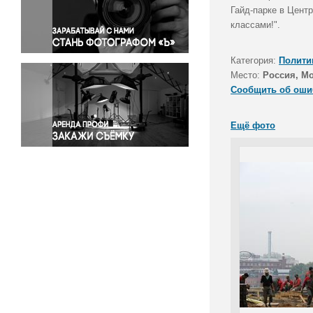
Правосудие
Гайд-парке в Центр
классами!".
Происшествия и конфликты
Религия
Категория:
Полити
Светская жизнь
Место:
Россия, М
Спорт
Сообщить об оши
Экология
Экономика и бизнес
Ещё фото