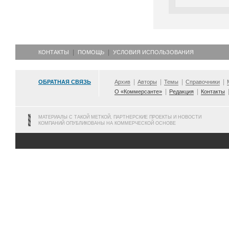
КОНТАКТЫ
ПОМОЩЬ
УСЛОВИЯ ИСПОЛЬЗОВАНИЯ
ОБРАТНАЯ СВЯЗЬ
Архив
Авторы
Темы
Справочники
О «Коммерсанте»
Редакция
Контакты
МАТЕРИАЛЫ С ТАКОЙ МЕТКОЙ, ПАРТНЕРСКИЕ ПРОЕКТЫ И НОВОСТИ
КОМПАНИЙ ОПУБЛИКОВАНЫ НА КОММЕРЧЕСКОЙ ОСНОВЕ