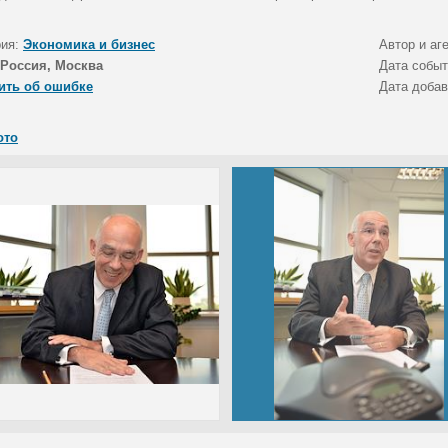
рия:
Экономика и бизнес
Автор и аг
Россия, Москва
Дата собы
ить об ошибке
Дата доба
ото