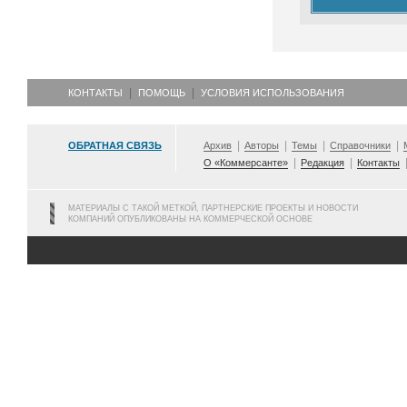
КОНТАКТЫ
ПОМОЩЬ
УСЛОВИЯ ИСПОЛЬЗОВАНИЯ
ОБРАТНАЯ СВЯЗЬ
Архив
Авторы
Темы
Справочники
О «Коммерсанте»
Редакция
Контакты
МАТЕРИАЛЫ С ТАКОЙ МЕТКОЙ, ПАРТНЕРСКИЕ ПРОЕКТЫ И НОВОСТИ
КОМПАНИЙ ОПУБЛИКОВАНЫ НА КОММЕРЧЕСКОЙ ОСНОВЕ