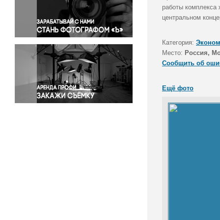
Правосудие
работы комплекса 
центральном конце
Происшествия и конфликты
Религия
Категория:
Эконом
Светская жизнь
Место:
Россия, М
Спорт
Сообщить об оши
Экология
Экономика и бизнес
Ещё фото